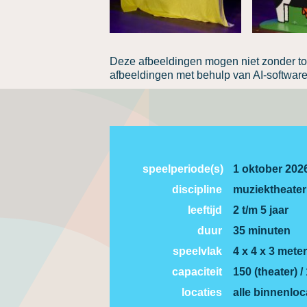
Deze afbeeldingen mogen niet zonder to
afbeeldingen met behulp van AI-software 
speelperiode(s)
1 oktober 202
discipline
muziektheater
leeftijd
2 t/m 5 jaar
duur
35 minuten
speelvlak
4 x 4 x 3 meter
capaciteit
150 (theater) /
locaties
alle binnenloc