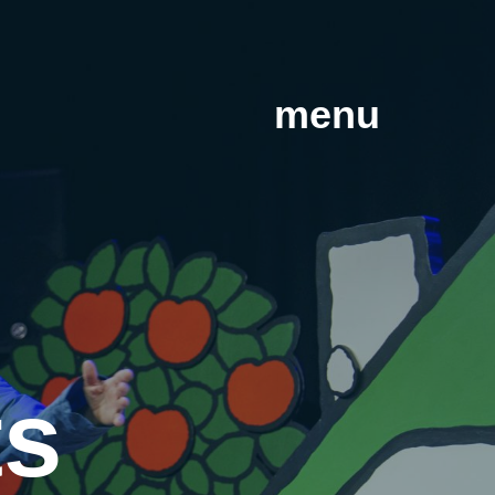
menu
ts