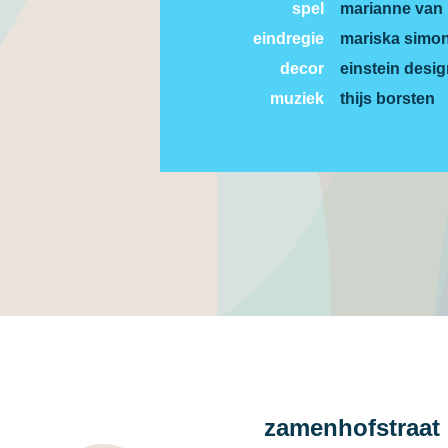
spel
marianne van
eindregie
mariska simo
decor
einstein desi
muziek
thijs borsten
zamenhofstraat 