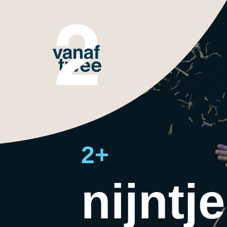
2+
nijntj