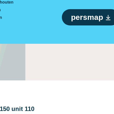
 houten
n
persmap
gn
150 unit 110