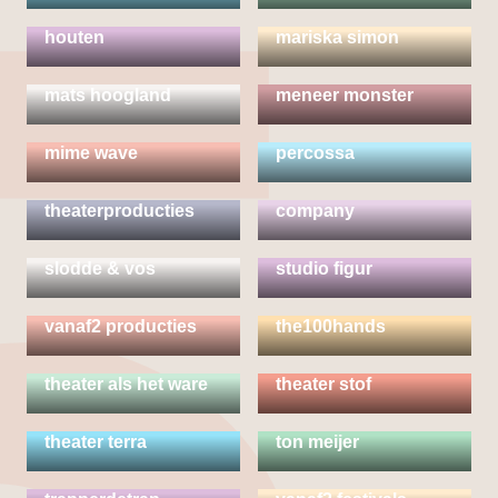
marianne van
houten
mariska simon
mats hoogland
meneer monster
mime wave
percossa
pim & pom
simone de jong
theaterproducties
company
slodde & vos
studio figur
teatro koreja &
vanaf2 producties
the100hands
theater als het ware
theater stof
theater terra
ton meijer