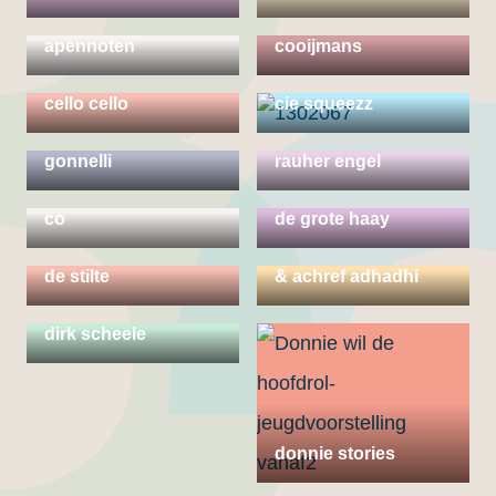
berl both & huub
apennoten
cooijmans
cello cello
cie squeezz
dadodans | gaia
dagmar chittka /
gonnelli
rauher engel
danscollectief man ||
co
de grote haay
desiree van haaren
de stilte
& achref adhadhi
dirk scheele
donnie stories