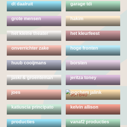
dt daalruit
garage tdi
grote mensen
hakim
het kleine theater
het kleurfeest
het ministerie van
onverrichter zake
hoge fronten
izaline calister & thijs
huub cooijmans
borsten
jaski & groenteman
jeritza toney
joes
jogchem jalink
kelly van kempen &
katiuscia principato
kelvin allison
klein amsterdam
la llave maestra &
producties
vanaf2 producties