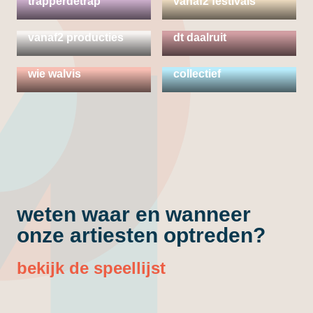
trapperdetrap
vanaf2 festivals
vanaf2 producties &
vanaf2 producties
dt daalruit
wonderland
wie walvis
collectief
weten waar en wanneer
onze artiesten optreden?
bekijk de speellijst