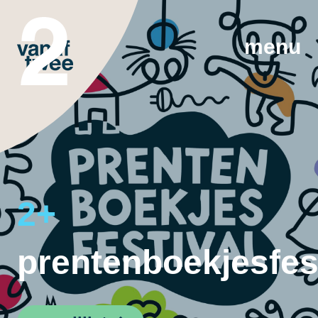
menu
2+
prentenboekjesfes