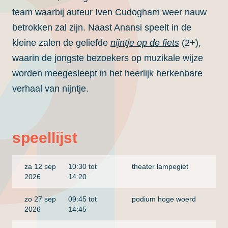
team waarbij auteur Iven Cudogham weer nauw
betrokken zal zijn. Naast Anansi speelt in de
kleine zalen de geliefde
nijntje op de fiets
(2+),
waarin de jongste bezoekers op muzikale wijze
worden meegesleept in het heerlijk herkenbare
verhaal van nijntje.
speellijst
za 12 sep
10:30 tot
theater lampegiet
2026
14:20
zo 27 sep
09:45 tot
podium hoge woerd
2026
14:45