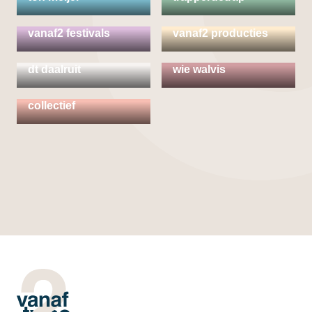
vanaf2 festivals
vanaf2 producties
vanaf2 producties &
dt daalruit
wie walvis
wonderland
collectief