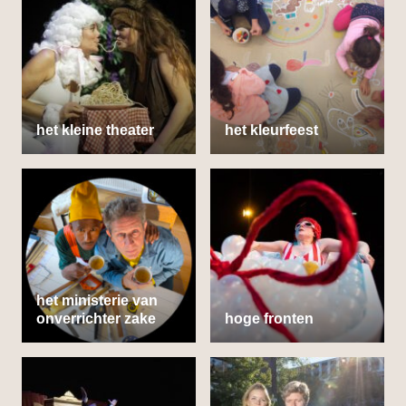
het kleine theater
het kleurfeest
het ministerie van
onverrichter zake
hoge fronten