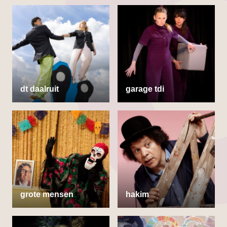
dt daalruit
garage tdi
grote mensen
hakim