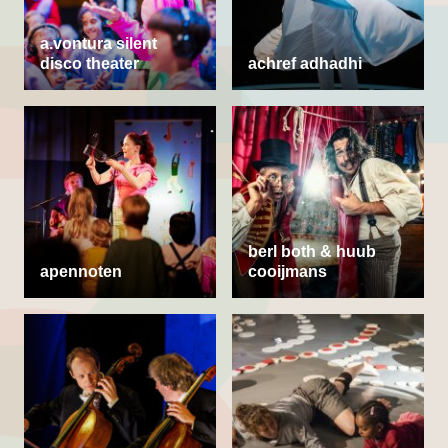
a.vontura silent
disco theater
achref adhadhi
berl both & huub
apennoten
cooijmans