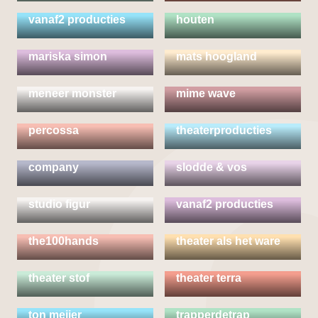
la llave maestra &
marianne van
vanaf2 producties
houten
mariska simon
mats hoogland
meneer monster
mime wave
pim & pom
percossa
theaterproducties
simone de jong
company
slodde & vos
teatro koreja &
studio figur
vanaf2 producties
the100hands
theater als het ware
theater stof
theater terra
ton meijer
trapperdetrap