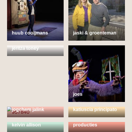
huub cooijmans
jaski & groenteman
jeritza toney
joes
jogchem jalink
katiuscia principato
kelly van kempen &
klein amsterdam
kelvin allison
producties