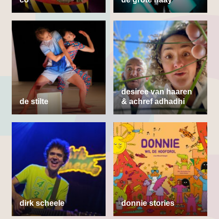
desiree van haaren
de stilte
& achref adhadhi
dirk scheele
donnie stories