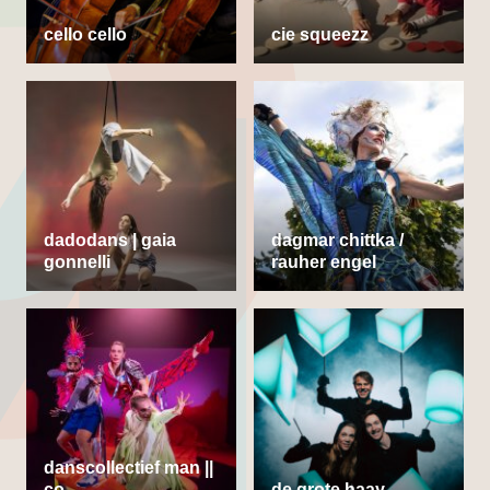
cello cello
cie squeezz
dadodans | gaia
dagmar chittka /
gonnelli
rauher engel
danscollectief man ||
co
de grote haay