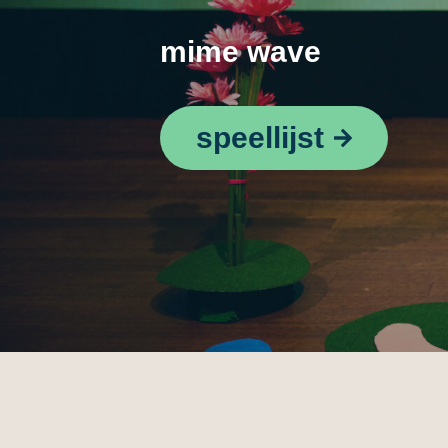
mime wave
speellijst