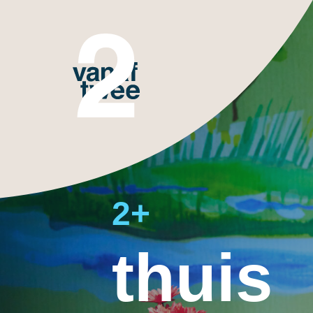
2+
thuis