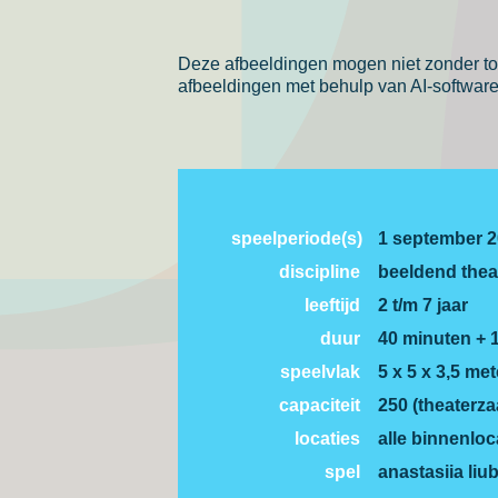
Deze afbeeldingen mogen niet zonder to
afbeeldingen met behulp van AI-software 
speelperiode(s)
1 september 2
discipline
beeldend thea
leeftijd
2 t/m 7 jaar
duur
40 minuten + 
speelvlak
5 x 5 x 3,5 met
capaciteit
250 (theaterzaa
locaties
alle binnenloc
spel
anastasiia li