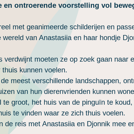
 en ontroerende voorstelling vol beweg
ereel met geanimeerde schilderijen en pa
wereld van Anastasiia en haar hondje Djo
s verdwijnt moeten ze op zoek gaan naar e
 thuis kunnen voelen.
 de meest verschillende landschappen, ontm
uizen van hun dierenvrienden kunnen won
el te groot, het huis van de pinguïn te koud
 huis te vinden waar ze zich thuis voelen.
n de reis met Anastasiia en Djonnik mee 