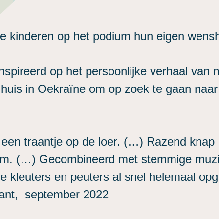
de kinderen op het podium hun eigen wensh
nspireerd op het persoonlijke verhaal van 
r huis in Oekraïne om op zoek te gaan naar
et een traantje op de loer. (…) Razend knap
rm. (…) Gecombineerd met stemmige muzie
ige kleuters en peuters al snel helemaal o
urant, september 2022