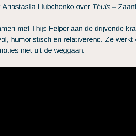
t Anastasiia Liubchenko
over
Thuis
– Zaant
amen met Thijs Felperlaan de drijvende kr
evol, humoristisch en relativerend. Ze werk
moties niet uit de weggaan.