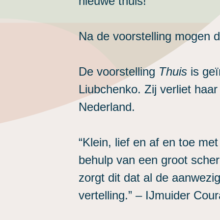
nieuwe thuis!
Na de voorstelling mogen 
De voorstelling
Thuis
is geï
Liubchenko. Zij verliet haa
Nederland.
“Klein, lief en af en toe m
behulp van een groot sche
zorgt dit dat al de aanwez
vertelling.” – IJmuider Co