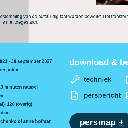
estemming van de auteur digitaal worden bewerkt. Het transfo
is niet toegestaan.
download & be
021 - 30 september 2027
ter, mime
techniek
10 minuten naspel
persbericht
er
l), 120 (overig)
aties
persmap
ubchenko of anne hofman