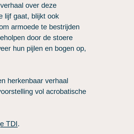
 verhaal over deze
ijf gaat, blijkt ook
e om armoede te bestrijden
geholpen door de stoere
er hun pijlen en bogen op,
en herkenbaar verhaal
orstelling vol acrobatische
e TDI
.