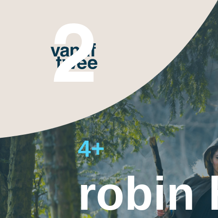
4+
robin