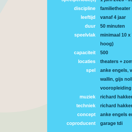
discipline
familietheater
leeftijd
vanaf 4 jaar
duur
50 minuten
speelvlak
minimaal 10 x 
hoog)
capaciteit
500
locaties
theaters + zom
spel
anke engels, v
wallin, gijs no
vooropleiding
muziek
richard hakke
techniek
richard hakke
concept
anke engels e
coproducent
garage tdi