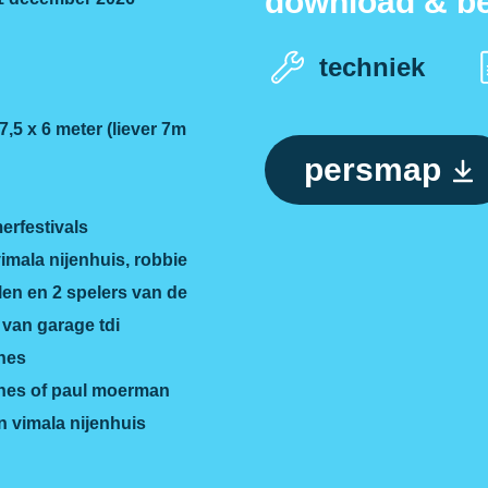
download & be
techniek
7,5 x 6 meter (liever 7m
persmap
erfestivals
imala nijenhuis, robbie
llen en 2 spelers van de
 van garage tdi
nes
nes of paul moerman
n vimala nijenhuis