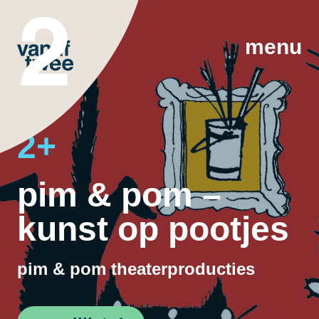
menu
2+
pim & pom –
kunst op pootjes
pim & pom theaterproducties