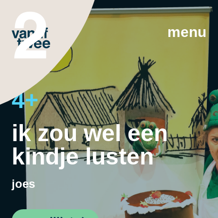
menu
4+
ik zou wel een
kindje lusten
joes