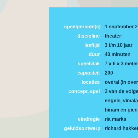
speelperiode(s)
1 september 2
discipline
theater
leeftijd
3 t/m 10 jaar
duur
40 minuten
speelvlak
7 x 6 x 3 meter
capaciteit
200
locaties
overal (in over
concept, spel
2 van de volg
engels, vimala
hinam en pien 
eindregie
ria marks
geluidsontwerp
richard hakke