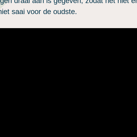
gen draai aan is gegeven, zodat het niet en
iet saai voor de oudste.