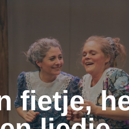
n fietje, h
en liedje