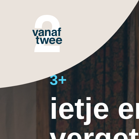
3+
ietje e
verget