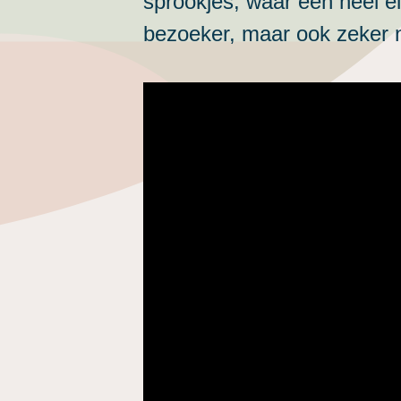
sprookjes, waar een heel ei
bezoeker, maar ook zeker n