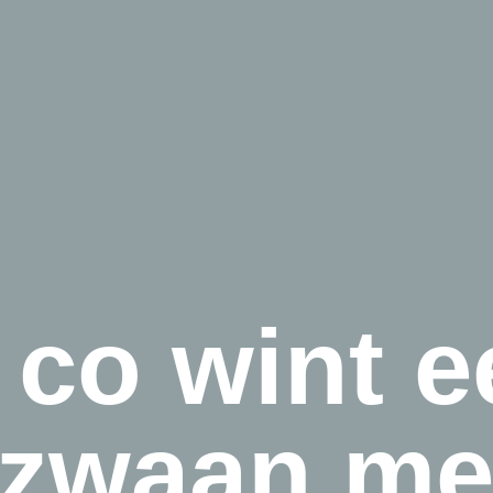
 co wint 
 zwaan me