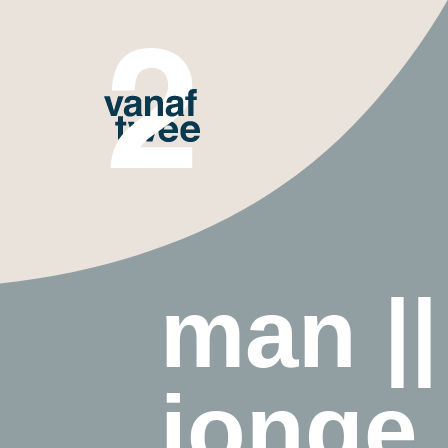
man ||
jonge