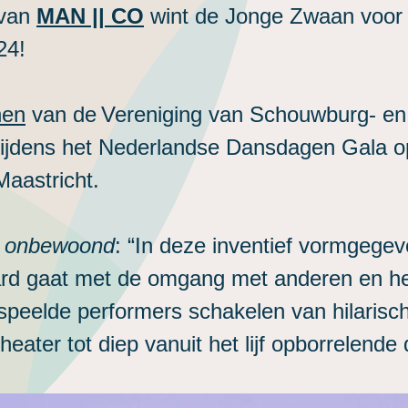
 van
MAN || CO
wint de Jonge Zwaan voor
24!
nen
van de Vereniging van Schouwburg- en
ijdens het Nederlandse Dansdagen Gala op 
Maastricht.
 onbewoond
: “In deze inventief vormgegeve
d gaat met de omgang met anderen en het 
speelde performers schakelen van hilarisc
ater tot diep vanuit het lijf opborrelende