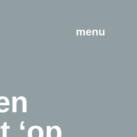
menu
een
t ‘op