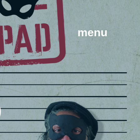
menu
p