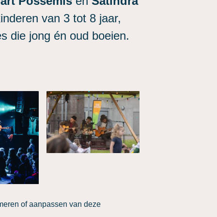
art Possemis
en
Satindra
inderen van 3 tot 8 jaar,
es die jong én oud boeien.
rmeren of aanpassen van deze