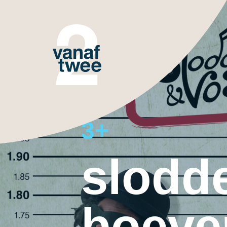
3+
slodd
boeve