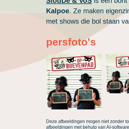
SlodDe & VoS
is een bont
Kalpoe
. Ze maken eigenzin
met shows die bol staan va
persfoto's
Deze afbeeldingen mogen niet zonder to
afbeeldingen met behulp van AI-software 