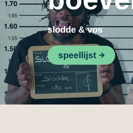
slodde & vos
speellijst