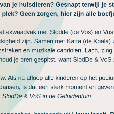
van je huisdieren? Gesnapt terwijl je s
lek? Geen zorgen, hier zijn alle boefj
attekwaadvak met Slodde (de Vos) en Vos (
gekkigheid zijn. Samen met Katta (de Koala)
sstreken en muzikale capriolen. Lach, zin
r houd je oren gespitst, want SlodDe & VoS
show. Als na afloop alle kinderen op het p
dansen, is dat een sterk moment en geven 
r
SlodDe & VoS in de Geluidentuin