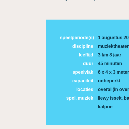
speelperiode(s)
1 augustus 20
discipline
muziektheater
leeftijd
3 t/m 8 jaar
duur
45 minuten
speelvlak
6 x 4 x 3 meter
capaciteit
onbeperkt
locaties
overal (in over
spel, muziek
llewy isselt, 
kalpoe