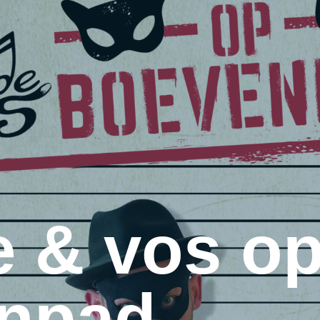
e & vos o
npad