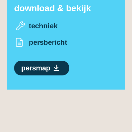
download & bekijk
techniek
persbericht
persmap