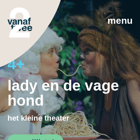
menu
4+
lady en de vage
hond
het kleine theater