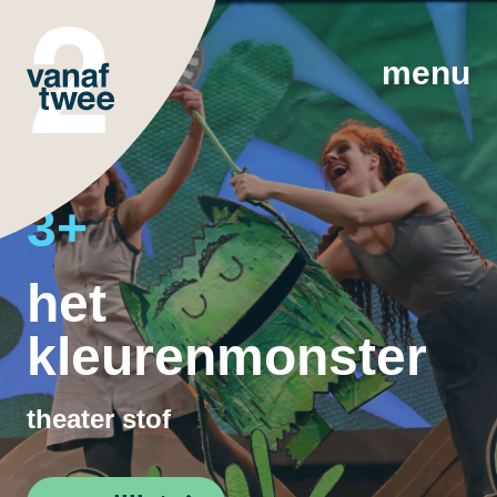
menu
3+
het
kleurenmonster
theater stof