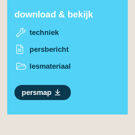
download & bekijk
techniek
persbericht
lesmateriaal
persmap